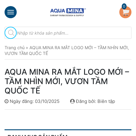
×
0
Trang
Tìm
chủ
kiếm
sản
Giới
phẩm
Trang chủ
»
AQUA MINA RA MẮT LOGO MỚI – TẦM NHÌN MỚI,
thiệu
VƯƠN TẦM QUỐC TẾ
Sản
phẩm
AQUA MINA RA MẮT LOGO MỚI –
Đầu
TẦM NHÌN MỚI, VƯƠN TẦM
Phun
QUỐC TẾ
Vi
Bọt
Ngày đăng: 03/10/2025
Đăng bởi: Biên tập
Khí
Ventek
Hướng
dẫn
lắp