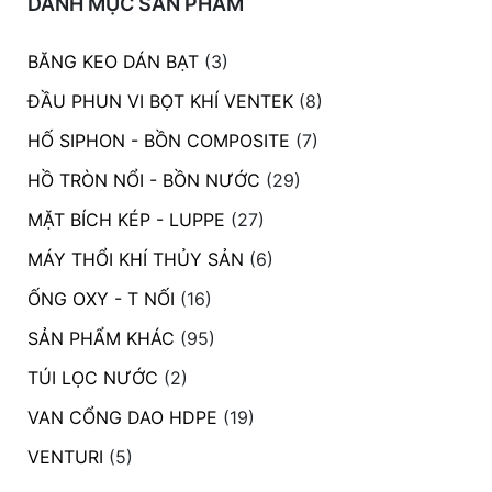
DANH MỤC SẢN PHẨM
đặt
BĂNG KEO DÁN BẠT
(3)
Quy
định
ĐẦU PHUN VI BỌT KHÍ VENTEK
(8)
Blog
HỐ SIPHON - BỒN COMPOSITE
(7)
chia
sẻ
HỒ TRÒN NỔI - BỒN NƯỚC
(29)
MẶT BÍCH KÉP - LUPPE
(27)
Liên
hệ
MÁY THỔI KHÍ THỦY SẢN
(6)
ỐNG OXY - T NỐI
(16)
SẢN PHẨM KHÁC
(95)
TÚI LỌC NƯỚC
(2)
VAN CỔNG DAO HDPE
(19)
VENTURI
(5)