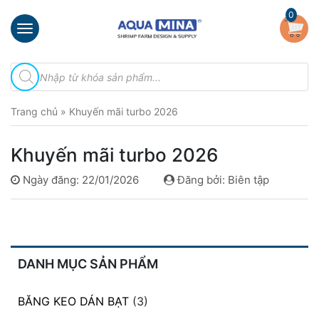
×
0
Trang
Tìm
chủ
kiếm
sản
Giới
phẩm
Trang chủ
»
Khuyến mãi turbo 2026
thiệu
Sản
Khuyến mãi turbo 2026
phẩm
Ngày đăng: 22/01/2026
Đăng bởi: Biên tập
Đầu
Phun
Vi
Bọt
Khí
Ventek
DANH MỤC SẢN PHẨM
Hướng
BĂNG KEO DÁN BẠT
(3)
dẫn
lắp