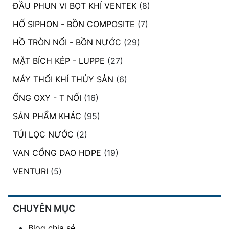
ĐẦU PHUN VI BỌT KHÍ VENTEK
(8)
đặt
HỐ SIPHON - BỒN COMPOSITE
(7)
Quy
định
HỒ TRÒN NỔI - BỒN NƯỚC
(29)
MẶT BÍCH KÉP - LUPPE
(27)
Blog
chia
MÁY THỔI KHÍ THỦY SẢN
(6)
sẻ
ỐNG OXY - T NỐI
(16)
Liên
hệ
SẢN PHẨM KHÁC
(95)
TÚI LỌC NƯỚC
(2)
VAN CỔNG DAO HDPE
(19)
VENTURI
(5)
CHUYÊN MỤC
Blog chia sẻ