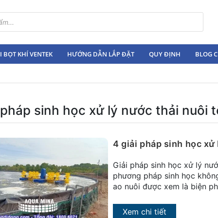
 BỌT KHÍ VENTEK
HƯỚNG DẪN LẮP ĐẶT
QUY ĐỊNH
BLOG C
 pháp sinh học xử lý nước thải nuôi 
4 giải pháp sinh học xử
Giải pháp sinh học xử lý nướ
phương pháp sinh học không 
ao nuôi được xem là biện ph
Xem chi tiết