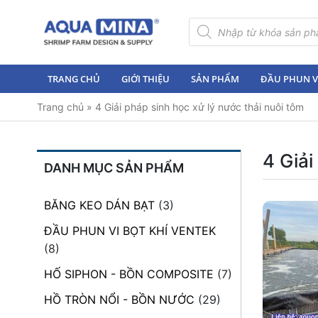
×
Tìm
kiếm
sản
Trang
phẩm
chủ
TRANG CHỦ
GIỚI THIỆU
SẢN PHẨM
ĐẦU PHUN VI
Giới
Trang chủ
»
4 Giải pháp sinh học xử lý nước thải nuôi tôm
thiệu
Sản
phẩm
4 Giải
DANH MỤC SẢN PHẨM
Đầu
Phun
BĂNG KEO DÁN BẠT
(3)
Vi
Bọt
ĐẦU PHUN VI BỌT KHÍ VENTEK
Khí
(8)
Ventek
HỐ SIPHON - BỒN COMPOSITE
(7)
Hướng
HỒ TRÒN NỔI - BỒN NƯỚC
(29)
dẫn
lắp