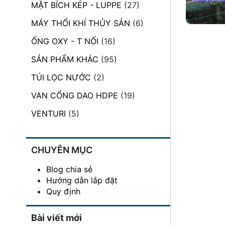
MẶT BÍCH KÉP - LUPPE
(27)
đặt
MÁY THỔI KHÍ THỦY SẢN
(6)
Quy
định
ỐNG OXY - T NỐI
(16)
SẢN PHẨM KHÁC
(95)
Blog
chia
TÚI LỌC NƯỚC
(2)
sẻ
VAN CỔNG DAO HDPE
(19)
Liên
hệ
VENTURI
(5)
CHUYÊN MỤC
Blog chia sẻ
Hướng dẫn lắp đặt
Quy định
Bài viết mới