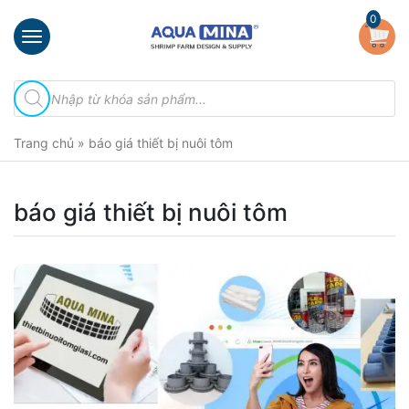
×
0
Trang
Tìm
chủ
kiếm
sản
Giới
phẩm
Trang chủ
»
báo giá thiết bị nuôi tôm
thiệu
Sản
phẩm
báo giá thiết bị nuôi tôm
Đầu
Phun
Vi
Bọt
Khí
Ventek
Hướng
dẫn
lắp