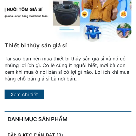
đặt
Quy
định
Blog
chia
Thiết bị thủy sản giá sỉ
sẻ
Tại sao bạn nên mua thiết bị thủy sản giá sỉ và nó có
Liên
những lợi ích gì. Có lẽ cũng ít người biết, mời bà con
hệ
xem khi mua ở nơi bán sỉ có lợi gì nào. Lợi ích khi mua
hàng chỗ bán giá sỉ Là nơi bán...
Xem chi tiết
DANH MỤC SẢN PHẨM
BĂNG KEO DÁN BẠT
(3)