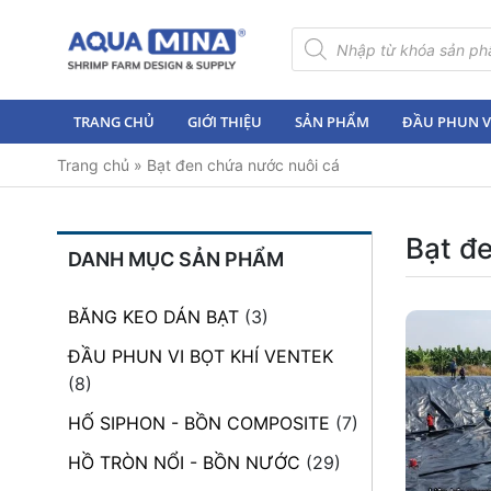
×
Tìm
kiếm
sản
Trang
phẩm
chủ
TRANG CHỦ
GIỚI THIỆU
SẢN PHẨM
ĐẦU PHUN VI
Giới
Trang chủ
»
Bạt đen chứa nước nuôi cá
thiệu
Sản
phẩm
Bạt đ
DANH MỤC SẢN PHẨM
Đầu
Phun
BĂNG KEO DÁN BẠT
(3)
Vi
Bọt
ĐẦU PHUN VI BỌT KHÍ VENTEK
Khí
(8)
Ventek
HỐ SIPHON - BỒN COMPOSITE
(7)
Hướng
HỒ TRÒN NỔI - BỒN NƯỚC
(29)
dẫn
lắp