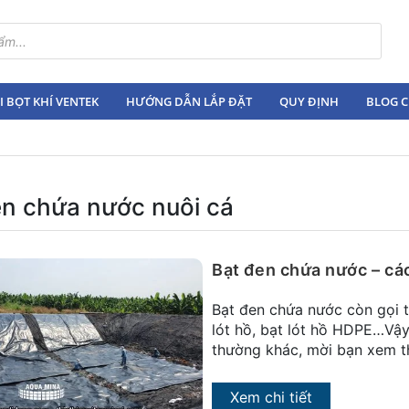
 BỌT KHÍ VENTEK
HƯỚNG DẪN LẮP ĐẶT
QUY ĐỊNH
BLOG C
en chứa nước nuôi cá
Bạt đen chứa nước – cá
Bạt đen chứa nước còn gọi t
lót hồ, bạt lót hồ HDPE…Vậy
thường khác, mời bạn xem th
Xem chi tiết