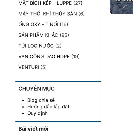
MẶT BÍCH KÉP - LUPPE
(27)
đặt
MÁY THỔI KHÍ THỦY SẢN
(6)
Quy
định
ỐNG OXY - T NỐI
(16)
SẢN PHẨM KHÁC
(95)
Blog
chia
TÚI LỌC NƯỚC
(2)
sẻ
VAN CỔNG DAO HDPE
(19)
Liên
hệ
VENTURI
(5)
CHUYÊN MỤC
Blog chia sẻ
Hướng dẫn lắp đặt
Quy định
Bài viết mới