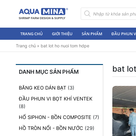
×
Tìm
kiếm
sản
Trang
phẩm
chủ
TRANG CHỦ
GIỚI THIỆU
SẢN PHẨM
ĐẦU PHUN VI
Giới
Trang chủ
»
bat lot ho nuoi tom hdpe
thiệu
Sản
phẩm
bat lo
DANH MỤC SẢN PHẨM
Đầu
Phun
BĂNG KEO DÁN BẠT
(3)
Vi
Bọt
ĐẦU PHUN VI BỌT KHÍ VENTEK
Khí
(8)
Ventek
HỐ SIPHON - BỒN COMPOSITE
(7)
Hướng
HỒ TRÒN NỔI - BỒN NƯỚC
(29)
dẫn
lắp