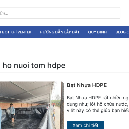
 BỌT KHÍ VENTEK
HƯỚNG DẪN LẮP ĐẶT
QUY ĐỊNH
BLOG C
t ho nuoi tom hdpe
Bạt Nhựa HDPE
Bạt Nhựa HDPE rất nhiều ng
dụng như; lót hồ chứa nước,
viết này có thể giúp bạn hiể
Xem chi tiết