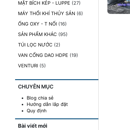
MẶT BÍCH KÉP - LUPPE
(27)
đặt
MÁY THỔI KHÍ THỦY SẢN
(6)
Quy
định
ỐNG OXY - T NỐI
(16)
SẢN PHẨM KHÁC
(95)
Blog
chia
TÚI LỌC NƯỚC
(2)
sẻ
VAN CỔNG DAO HDPE
(19)
Liên
hệ
VENTURI
(5)
CHUYÊN MỤC
Blog chia sẻ
Hướng dẫn lắp đặt
Quy định
Bài viết mới