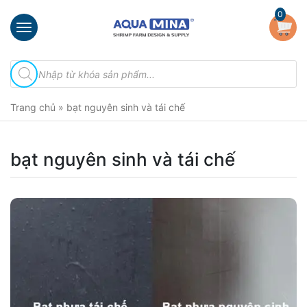
×
0
Trang
Tìm
chủ
kiếm
sản
Giới
phẩm
Trang chủ
»
bạt nguyên sinh và tái chế
thiệu
Sản
phẩm
bạt nguyên sinh và tái chế
Đầu
Phun
Vi
Bọt
Khí
Ventek
Hướng
dẫn
lắp