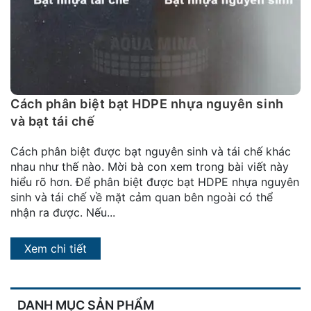
đặt
Quy
định
Blog
chia
Cách phân biệt bạt HDPE nhựa nguyên sinh
sẻ
và bạt tái chế
Liên
Cách phân biệt được bạt nguyên sinh và tái chế khác
hệ
nhau như thế nào. Mời bà con xem trong bài viết này
hiểu rõ hơn. Để phân biệt được bạt HDPE nhựa nguyên
sinh và tái chế về mặt cảm quan bên ngoài có thể
nhận ra được. Nếu...
Xem chi tiết
DANH MỤC SẢN PHẨM