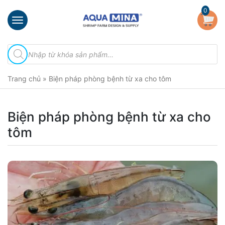
×
0
Trang
Tìm
chủ
kiếm
sản
Giới
phẩm
Trang chủ
»
Biện pháp phòng bệnh từ xa cho tôm
thiệu
Sản
phẩm
Biện pháp phòng bệnh từ xa cho
tôm
Đầu
Phun
Vi
Bọt
Khí
Ventek
Hướng
dẫn
lắp