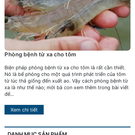
đặt
Quy
định
Blog
chia
sẻ
Phòng bệnh từ xa cho tôm
Liên
Biện pháp phòng bệnh từ xa cho tôm là rất cần thiết.
hệ
Nó là bể phóng cho một quá trình phát triển của tôm
từ lúc thả giống đến xuất ao. Vậy cách phòng bệnh từ
xa là như thế nào; mời bà con xem thêm trong bài viết
để...
Xem chi tiết
DANH MỤC SẢN PHẨM