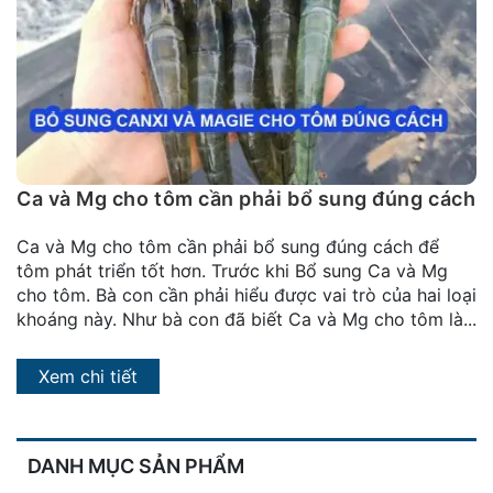
đặt
Quy
định
Blog
chia
sẻ
Ca và Mg cho tôm cần phải bổ sung đúng cách
Liên
Ca và Mg cho tôm cần phải bổ sung đúng cách để
hệ
tôm phát triển tốt hơn. Trước khi Bổ sung Ca và Mg
cho tôm. Bà con cần phải hiểu được vai trò của hai loại
khoáng này. Như bà con đã biết Ca và Mg cho tôm là...
Xem chi tiết
DANH MỤC SẢN PHẨM