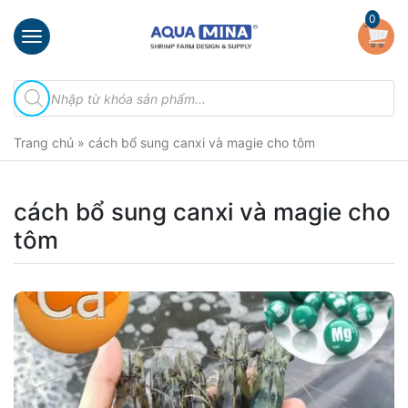
×
0
Trang
Tìm
chủ
kiếm
sản
Giới
phẩm
Trang chủ
»
cách bổ sung canxi và magie cho tôm
thiệu
Sản
phẩm
cách bổ sung canxi và magie cho
tôm
Đầu
Phun
Vi
Bọt
Khí
Ventek
Hướng
dẫn
lắp