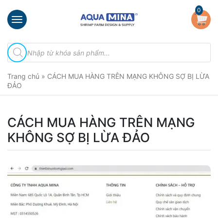
×
0
Trang
Tìm
chủ
kiếm
sản
Giới
phẩm
Trang chủ
»
CÁCH MUA HÀNG TRÊN MẠNG KHÔNG SỢ BỊ LỪA
thiệu
ĐẢO
Sản
phẩm
CÁCH MUA HÀNG TRÊN MẠNG
Đầu
KHÔNG SỢ BỊ LỪA ĐẢO
Phun
Vi
Bọt
Khí
Ventek
Hướng
dẫn
lắp