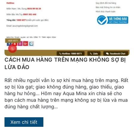
đặt
Quy
định
Blog
chia
sẻ
CÁCH MUA HÀNG TRÊN MẠNG KHÔNG SỢ BỊ
Liên
LỪA ĐẢO
hệ
Rất nhiều người vẫn lo sợ khi mua hàng trên mạng. Rất
sợ bị lừa gạt; giao không đúng hàng, giao thiếu, giao
hàng hư hỏng… Hôm nay Aqua Mina xin chia sẻ cho
bạn cách mua hàng trên mạng không sợ bị lừa và mua
đúng hàng chất lượng...
Xem chi tiết