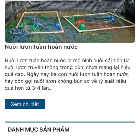
đặt
Quy
định
Blog
chia
Nuôi lươn tuần hoàn nước
sẻ
Nuôi lươn tuần hoàn nước là mô hình nuôi cải tiến từ
Liên
nuôi lươn truyền thống trong bùn; chưa mang lại hiệu
hệ
quả cao. Ngày nay bà con nuôi lươn tuần hoan nước
hay còn gọi nuôi lươn không bùn so về tỷ suất hiệu
quả hơn từ 3-4 lần...
Xem chi tiết
DANH MỤC SẢN PHẨM