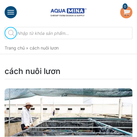
×
0
Trang
Tìm
chủ
kiếm
sản
Giới
phẩm
Trang chủ
»
cách nuôi lươn
thiệu
Sản
phẩm
cách nuôi lươn
Đầu
Phun
Vi
Bọt
Khí
Ventek
Hướng
dẫn
lắp