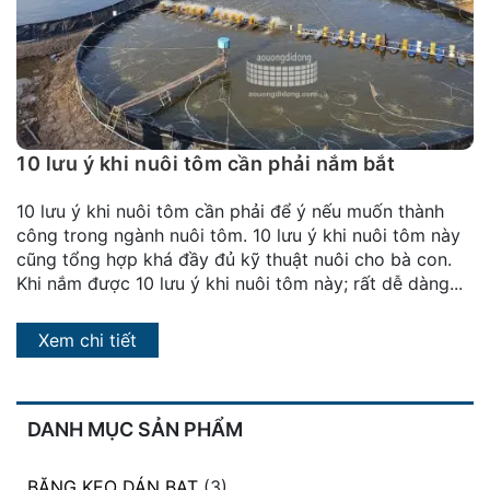
đặt
Quy
định
Blog
chia
10 lưu ý khi nuôi tôm cần phải nắm bắt
sẻ
10 lưu ý khi nuôi tôm cần phải để ý nếu muốn thành
Liên
công trong ngành nuôi tôm. 10 lưu ý khi nuôi tôm này
hệ
cũng tổng hợp khá đầy đủ kỹ thuật nuôi cho bà con.
Khi nắm được 10 lưu ý khi nuôi tôm này; rất dễ dàng...
Xem chi tiết
DANH MỤC SẢN PHẨM
BĂNG KEO DÁN BẠT
(3)