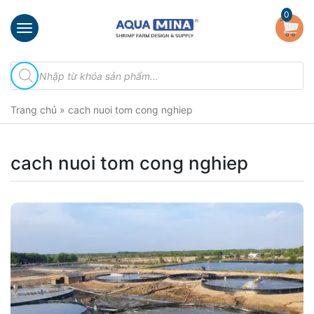
×
0
Trang
Tìm
chủ
kiếm
sản
Giới
phẩm
Trang chủ
»
cach nuoi tom cong nghiep
thiệu
Sản
phẩm
cach nuoi tom cong nghiep
Đầu
Phun
Vi
Bọt
Khí
Ventek
Hướng
dẫn
lắp