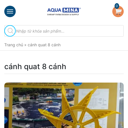
×
0
Trang
Tìm
chủ
kiếm
sản
Giới
phẩm
Trang chủ
»
cánh quat 8 cánh
thiệu
Sản
phẩm
cánh quat 8 cánh
Đầu
Phun
Vi
Bọt
Khí
Ventek
Hướng
dẫn
lắp