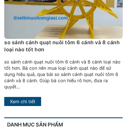
đặt
Quy
định
Blog
chia
so sánh cánh quạt nuôi tôm 6 cánh và 8 cánh
sẻ
loại nào tốt hơn
Liên
so sánh cánh quạt nuôi tôm 6 cánh và 8 cánh loại nào
hệ
tốt hơn. Bà con nên mua loại cánh quạt nào để sử
dụng hiệu quả, qua bài so sánh cánh quạt nuôi tôm 6
cánh và 8 cánh. Giúp bà con hiểu rõ hơn, đưa ra
quyết...
Xem chi tiết
DANH MỤC SẢN PHẨM