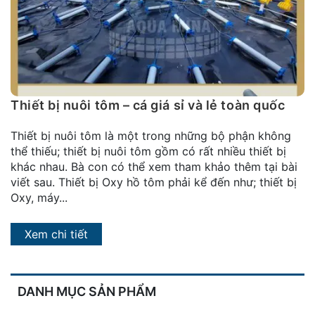
đặt
Quy
định
Blog
chia
Thiết bị nuôi tôm – cá giá sỉ và lẻ toàn quốc
sẻ
Thiết bị nuôi tôm là một trong những bộ phận không
Liên
thể thiếu; thiết bị nuôi tôm gồm có rất nhiều thiết bị
hệ
khác nhau. Bà con có thể xem tham khảo thêm tại bài
viết sau. Thiết bị Oxy hồ tôm phải kể đến như; thiết bị
Oxy, máy...
Xem chi tiết
DANH MỤC SẢN PHẨM