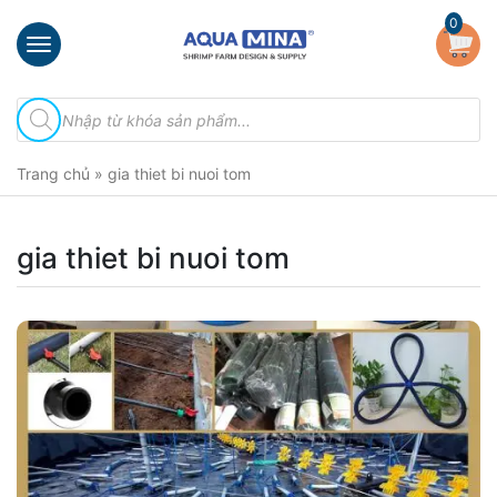
×
0
Trang
Tìm
chủ
kiếm
sản
Giới
phẩm
Trang chủ
»
gia thiet bi nuoi tom
thiệu
Sản
phẩm
gia thiet bi nuoi tom
Đầu
Phun
Vi
Bọt
Khí
Ventek
Hướng
dẫn
lắp