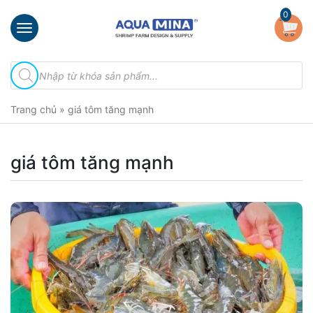
×
0
Trang
Tìm
chủ
kiếm
sản
Giới
phẩm
Trang chủ
»
giá tôm tăng mạnh
thiệu
Sản
phẩm
giá tôm tăng mạnh
Đầu
Phun
Vi
Bọt
Khí
Ventek
Hướng
dẫn
lắp