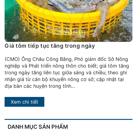
đặt
Quy
định
Blog
chia
Giá tôm tiếp tục tăng trong ngày
sẻ
(CMO) Ông Châu Công Bằng, Phó giám đốc Sở Nông
Liên
nghiệp và Phát triển nông thôn cho biết; giá tôm tăng
hệ
trong ngày tăng liên tục giữa sáng và chiều; theo ghi
nhận giá từ cán bộ khuyến nông cơ sở; cập nhật tại
địa bàn các huyện trong tỉnh...
Xem chi tiết
DANH MỤC SẢN PHẨM