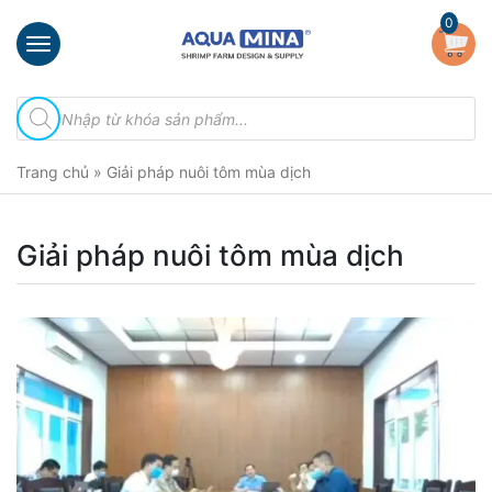
×
0
Trang
Tìm
chủ
kiếm
sản
Giới
phẩm
Trang chủ
»
Giải pháp nuôi tôm mùa dịch
thiệu
Sản
phẩm
Giải pháp nuôi tôm mùa dịch
Đầu
Phun
Vi
Bọt
Khí
Ventek
Hướng
dẫn
lắp