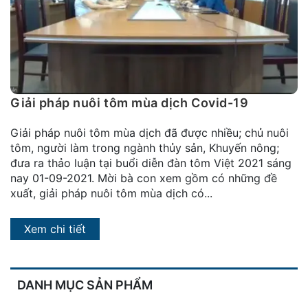
đặt
Quy
định
Blog
chia
Giải pháp nuôi tôm mùa dịch Covid-19
sẻ
Giải pháp nuôi tôm mùa dịch đã được nhiều; chủ nuôi
Liên
tôm, người làm trong ngành thủy sản, Khuyến nông;
hệ
đưa ra thảo luận tại buổi diễn đàn tôm Việt 2021 sáng
nay 01-09-2021. Mời bà con xem gồm có những đề
xuất, giải pháp nuôi tôm mùa dịch có...
Xem chi tiết
DANH MỤC SẢN PHẨM