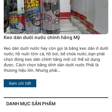
đặt
Quy
định
Blog
chia
Keo dán dưới nước chính hãng Mỹ
sẻ
Keo dán dưới nước hay còn gọi là băng keo dán ở dưới
Liên
nước; hồ nuôi tôm cá, hồ bơi, bể chứa nước..bạn phải
hệ
chọn đúng keo dán chính hãng mới có thể sử dụng
được. Cách chọn băng dính dán dưới nước Phải là
thương hiệu lớn. Nhưng phải...
Xem chi tiết
DANH MỤC SẢN PHẨM