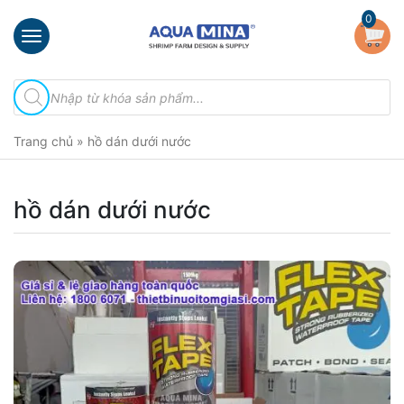
×
0
Trang
Tìm
chủ
kiếm
sản
Giới
phẩm
Trang chủ
»
hồ dán dưới nước
thiệu
Sản
phẩm
hồ dán dưới nước
Đầu
Phun
Vi
Bọt
Khí
Ventek
Hướng
dẫn
lắp