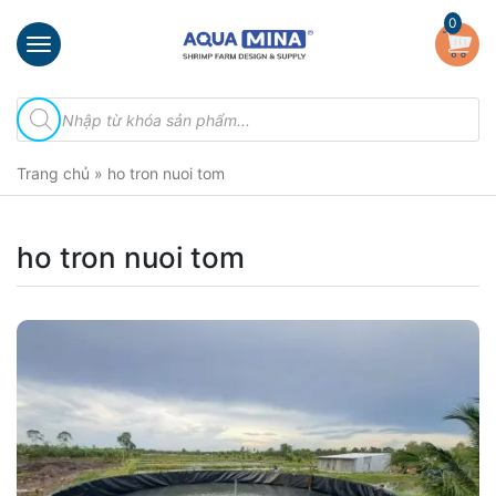
×
0
Trang
Tìm
chủ
kiếm
sản
Giới
phẩm
Trang chủ
»
ho tron nuoi tom
thiệu
Sản
phẩm
ho tron nuoi tom
Đầu
Phun
Vi
Bọt
Khí
Ventek
Hướng
dẫn
lắp