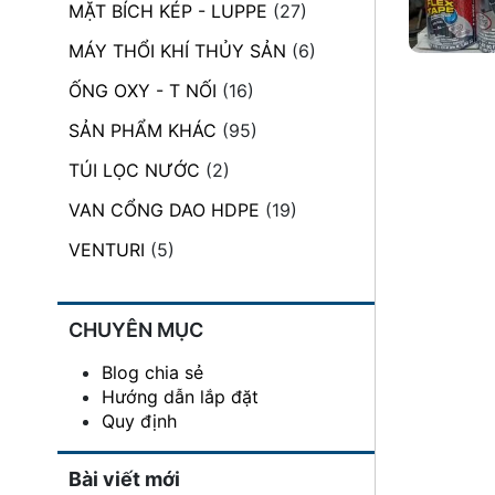
MẶT BÍCH KÉP - LUPPE
(27)
đặt
MÁY THỔI KHÍ THỦY SẢN
(6)
Quy
định
ỐNG OXY - T NỐI
(16)
SẢN PHẨM KHÁC
(95)
Blog
chia
TÚI LỌC NƯỚC
(2)
sẻ
VAN CỔNG DAO HDPE
(19)
Liên
hệ
VENTURI
(5)
CHUYÊN MỤC
Blog chia sẻ
Hướng dẫn lắp đặt
Quy định
Bài viết mới