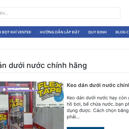
 BỌT KHÍ VENTEK
HƯỚNG DẪN LẮP ĐẶT
QUY ĐỊNH
BLOG C
án dưới nước chính hãng
Keo dán dưới nước chí
Keo dán dưới nước hay còn g
hồ bơi, bể chứa nước..bạn p
dụng được. Cách chọn băng 
phải...