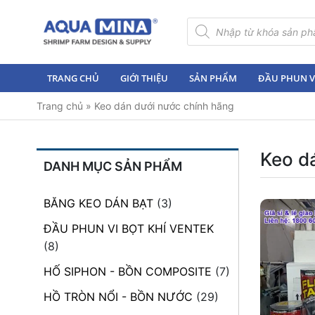
×
Tìm
kiếm
sản
Trang
phẩm
chủ
TRANG CHỦ
GIỚI THIỆU
SẢN PHẨM
ĐẦU PHUN VI
Giới
Trang chủ
»
Keo dán dưới nước chính hãng
thiệu
Sản
phẩm
Keo d
DANH MỤC SẢN PHẨM
Đầu
Phun
BĂNG KEO DÁN BẠT
(3)
Vi
Bọt
ĐẦU PHUN VI BỌT KHÍ VENTEK
Khí
(8)
Ventek
HỐ SIPHON - BỒN COMPOSITE
(7)
Hướng
HỒ TRÒN NỔI - BỒN NƯỚC
(29)
dẫn
lắp