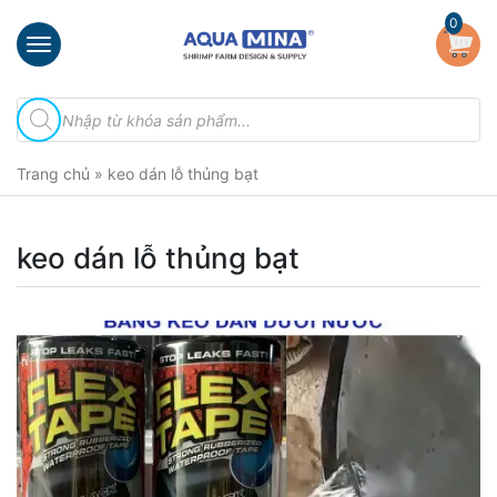
×
0
Trang
Tìm
chủ
kiếm
sản
Giới
phẩm
Trang chủ
»
keo dán lỗ thủng bạt
thiệu
Sản
phẩm
keo dán lỗ thủng bạt
Đầu
Phun
Vi
Bọt
Khí
Ventek
Hướng
dẫn
lắp