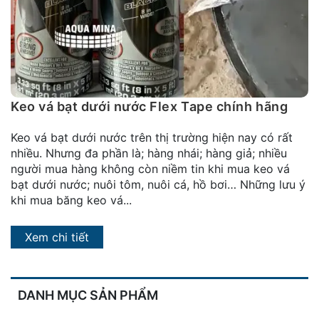
đặt
Quy
định
Blog
chia
Keo vá bạt dưới nước Flex Tape chính hãng
sẻ
Keo vá bạt dưới nước trên thị trường hiện nay có rất
Liên
nhiều. Nhưng đa phần là; hàng nhái; hàng giả; nhiều
hệ
người mua hàng không còn niềm tin khi mua keo vá
bạt dưới nước; nuôi tôm, nuôi cá, hồ bơi… Những lưu ý
khi mua băng keo vá...
Xem chi tiết
DANH MỤC SẢN PHẨM