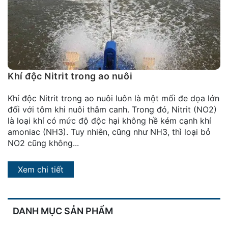
đặt
Quy
định
Blog
chia
Khí độc Nitrit trong ao nuôi
sẻ
Khí độc Nitrit trong ao nuôi luôn là một mối đe dọa lớn
Liên
đối với tôm khi nuôi thâm canh. Trong đó, Nitrit (NO2)
hệ
là loại khí có mức độ độc hại không hề kém cạnh khí
amoniac (NH3). Tuy nhiên, cũng như NH3, thì loại bỏ
NO2 cũng không...
Xem chi tiết
DANH MỤC SẢN PHẨM