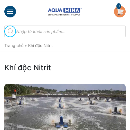
×
0
Trang
Tìm
chủ
kiếm
sản
Giới
phẩm
Trang chủ
»
Khí độc Nitrit
thiệu
Sản
phẩm
Khí độc Nitrit
Đầu
Phun
Vi
Bọt
Khí
Ventek
Hướng
dẫn
lắp