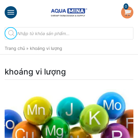
×
0
Trang
Tìm
chủ
kiếm
sản
Giới
phẩm
Trang chủ
»
khoáng vi lượng
thiệu
Sản
phẩm
khoáng vi lượng
Đầu
Phun
Vi
Bọt
Khí
Ventek
Hướng
dẫn
lắp