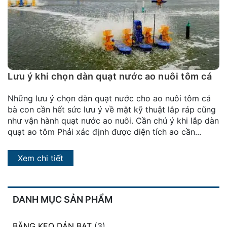
đặt
Quy
định
Blog
chia
Lưu ý khi chọn dàn quạt nước ao nuôi tôm cá
sẻ
Những lưu ý chọn dàn quạt nước cho ao nuôi tôm cá
Liên
bà con cần hết sức lưu ý về mặt kỹ thuật lắp ráp cũng
hệ
như vận hành quạt nước ao nuôi. Cần chú ý khi lắp dàn
quạt ao tôm Phải xác định được diện tích ao cần...
Xem chi tiết
DANH MỤC SẢN PHẨM
BĂNG KEO DÁN BẠT
(3)