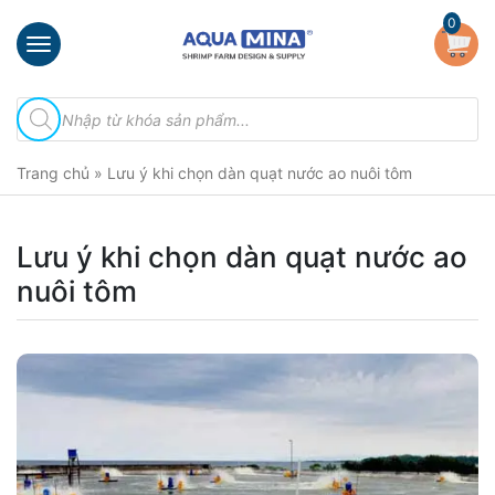
×
0
Trang
Tìm
chủ
kiếm
sản
Giới
phẩm
Trang chủ
»
Lưu ý khi chọn dàn quạt nước ao nuôi tôm
thiệu
Sản
phẩm
Lưu ý khi chọn dàn quạt nước ao
nuôi tôm
Đầu
Phun
Vi
Bọt
Khí
Ventek
Hướng
dẫn
lắp