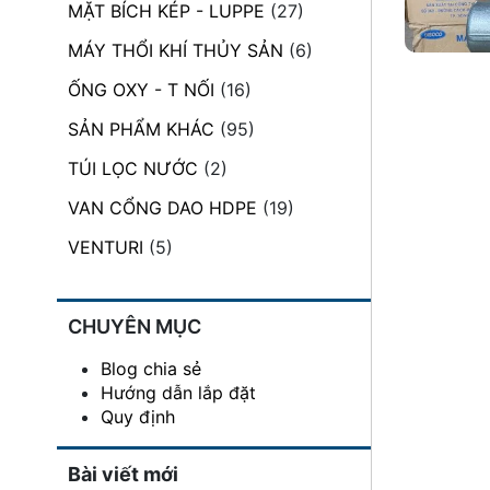
MẶT BÍCH KÉP - LUPPE
(27)
đặt
MÁY THỔI KHÍ THỦY SẢN
(6)
Quy
định
ỐNG OXY - T NỐI
(16)
SẢN PHẨM KHÁC
(95)
Blog
chia
TÚI LỌC NƯỚC
(2)
sẻ
VAN CỔNG DAO HDPE
(19)
Liên
hệ
VENTURI
(5)
CHUYÊN MỤC
Blog chia sẻ
Hướng dẫn lắp đặt
Quy định
Bài viết mới