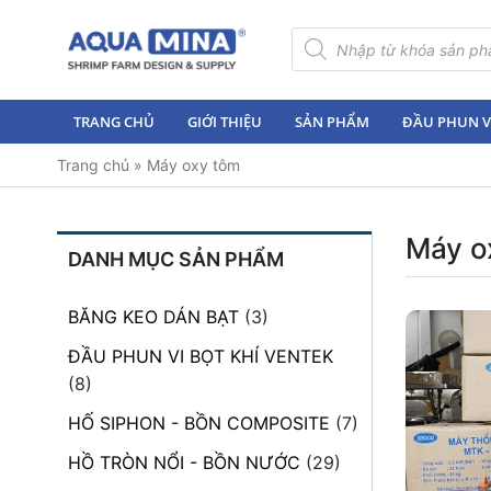
×
Tìm
kiếm
sản
Trang
phẩm
chủ
TRANG CHỦ
GIỚI THIỆU
SẢN PHẨM
ĐẦU PHUN VI
Giới
Trang chủ
»
Máy oxy tôm
thiệu
Sản
phẩm
Máy o
DANH MỤC SẢN PHẨM
Đầu
Phun
BĂNG KEO DÁN BẠT
(3)
Vi
Bọt
ĐẦU PHUN VI BỌT KHÍ VENTEK
Khí
(8)
Ventek
HỐ SIPHON - BỒN COMPOSITE
(7)
Hướng
HỒ TRÒN NỔI - BỒN NƯỚC
(29)
dẫn
lắp