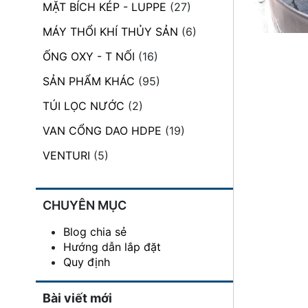
MẶT BÍCH KÉP - LUPPE
(27)
đặt
MÁY THỔI KHÍ THỦY SẢN
(6)
Quy
định
ỐNG OXY - T NỐI
(16)
SẢN PHẨM KHÁC
(95)
Blog
chia
TÚI LỌC NƯỚC
(2)
sẻ
VAN CỔNG DAO HDPE
(19)
Liên
hệ
VENTURI
(5)
CHUYÊN MỤC
Blog chia sẻ
Hướng dẫn lắp đặt
Quy định
Bài viết mới