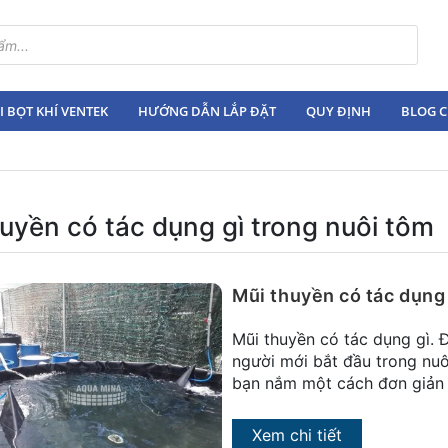
 BỌT KHÍ VENTEK
HƯỚNG DẪN LẮP ĐẶT
QUY ĐỊNH
BLOG C
uyền có tác dụng gì trong nuôi tôm
Mũi thuyền có tác dụng 
Mũi thuyền có tác dụng gì. 
người mới bắt đầu trong nuô
bạn nắm một cách đơn giản d
Xem chi tiết