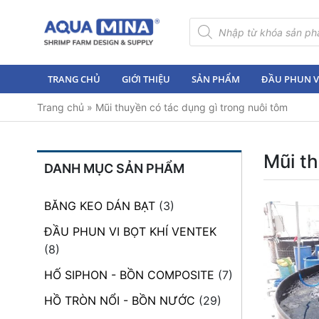
×
Tìm
kiếm
sản
Trang
phẩm
chủ
TRANG CHỦ
GIỚI THIỆU
SẢN PHẨM
ĐẦU PHUN VI
Giới
Trang chủ
»
Mũi thuyền có tác dụng gì trong nuôi tôm
thiệu
Sản
phẩm
Mũi th
DANH MỤC SẢN PHẨM
Đầu
Phun
BĂNG KEO DÁN BẠT
(3)
Vi
Bọt
ĐẦU PHUN VI BỌT KHÍ VENTEK
Khí
(8)
Ventek
HỐ SIPHON - BỒN COMPOSITE
(7)
Hướng
HỒ TRÒN NỔI - BỒN NƯỚC
(29)
dẫn
lắp