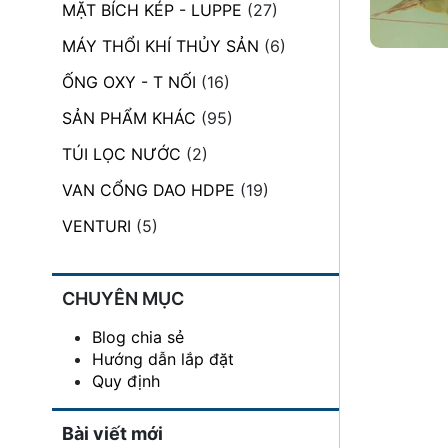
MẶT BÍCH KÉP - LUPPE
(27)
đặt
MÁY THỔI KHÍ THỦY SẢN
(6)
Quy
định
ỐNG OXY - T NỐI
(16)
SẢN PHẨM KHÁC
(95)
Blog
chia
TÚI LỌC NƯỚC
(2)
sẻ
VAN CỔNG DAO HDPE
(19)
Liên
hệ
VENTURI
(5)
CHUYÊN MỤC
Blog chia sẻ
Hướng dẫn lắp đặt
Quy định
Bài viết mới