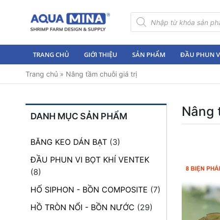
×
Tìm
kiếm
sản
Trang
phẩm
chủ
TRANG CHỦ
GIỚI THIỆU
SẢN PHẨM
ĐẦU PHUN VI
Giới
Trang chủ
»
Nâng tầm chuỗi giá trị
thiệu
Sản
phẩm
Nâng t
DANH MỤC SẢN PHẨM
Đầu
Phun
BĂNG KEO DÁN BẠT
(3)
Vi
Bọt
ĐẦU PHUN VI BỌT KHÍ VENTEK
Khí
(8)
Ventek
HỐ SIPHON - BỒN COMPOSITE
(7)
Hướng
HỒ TRÒN NỔI - BỒN NƯỚC
(29)
dẫn
lắp