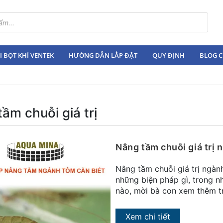
 BỌT KHÍ VENTEK
HƯỚNG DẪN LẮP ĐẶT
QUY ĐỊNH
BLOG C
ầm chuỗi giá trị
Nâng tầm chuỗi giá trị 
Nâng tầm chuỗi giá trị ngàn
những biện pháp gì, trong n
nào, mời bà con xem thêm tro
Xem chi tiết