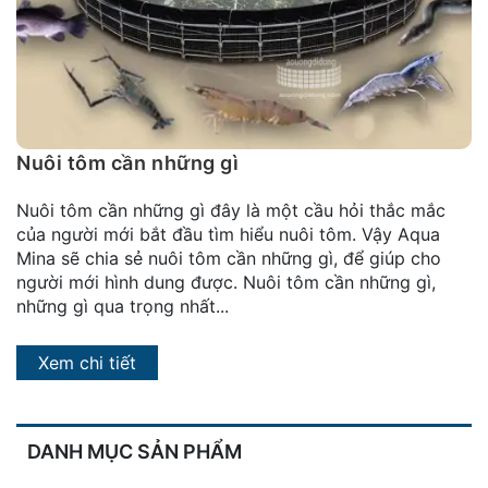
đặt
Quy
định
Blog
chia
Nuôi tôm cần những gì
sẻ
Nuôi tôm cần những gì đây là một cầu hỏi thắc mắc
Liên
của người mới bắt đầu tìm hiểu nuôi tôm. Vậy Aqua
hệ
Mina sẽ chia sẻ nuôi tôm cần những gì, để giúp cho
người mới hình dung được. Nuôi tôm cần những gì,
những gì qua trọng nhất...
Xem chi tiết
DANH MỤC SẢN PHẨM