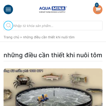
×
0
Trang
Tìm
chủ
kiếm
sản
Giới
phẩm
Trang chủ
»
những điều cần thiết khi nuôi tôm
thiệu
Sản
phẩm
những điều cần thiết khi nuôi tôm
Đầu
Phun
Vi
Bọt
Khí
Ventek
Hướng
dẫn
lắp