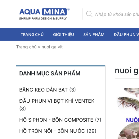
×
Tìm
kiếm
sản
Trang
phẩm
chủ
TRANG CHỦ
GIỚI THIỆU
SẢN PHẨM
ĐẦU PHUN VI
Giới
Trang chủ
»
nuoi ga vit
thiệu
Sản
phẩm
nuoi g
DANH MỤC SẢN PHẨM
Đầu
Phun
BĂNG KEO DÁN BẠT
(3)
Vi
Bọt
ĐẦU PHUN VI BỌT KHÍ VENTEK
Khí
(8)
Ventek
HỐ SIPHON - BỒN COMPOSITE
(7)
Hướng
HỒ TRÒN NỔI - BỒN NƯỚC
(29)
dẫn
lắp