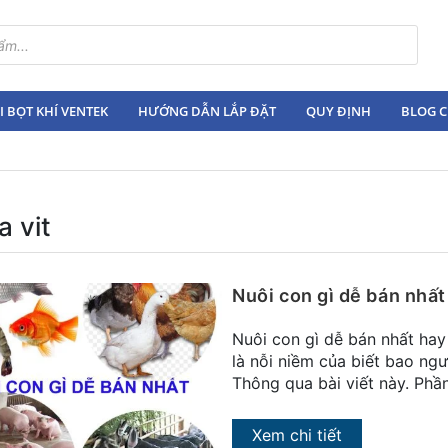
 BỌT KHÍ VENTEK
HƯỚNG DẪN LẮP ĐẶT
QUY ĐỊNH
BLOG C
a vit
Nuôi con gì dễ bán nhất
Nuôi con gì dễ bán nhất hay
là nỗi niềm của biết bao ng
Thông qua bài viết này. Phầ
Xem chi tiết