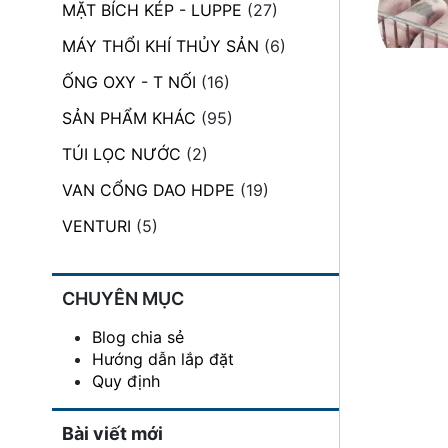
MẶT BÍCH KÉP - LUPPE
(27)
đặt
MÁY THỔI KHÍ THỦY SẢN
(6)
Quy
định
ỐNG OXY - T NỐI
(16)
SẢN PHẨM KHÁC
(95)
Blog
chia
TÚI LỌC NƯỚC
(2)
sẻ
VAN CỔNG DAO HDPE
(19)
Liên
hệ
VENTURI
(5)
CHUYÊN MỤC
Blog chia sẻ
Hướng dẫn lắp đặt
Quy định
Bài viết mới