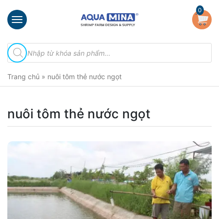
×
0
Trang
Tìm
chủ
kiếm
sản
Giới
phẩm
Trang chủ
»
nuôi tôm thẻ nước ngọt
thiệu
Sản
phẩm
nuôi tôm thẻ nước ngọt
Đầu
Phun
Vi
Bọt
Khí
Ventek
Hướng
dẫn
lắp