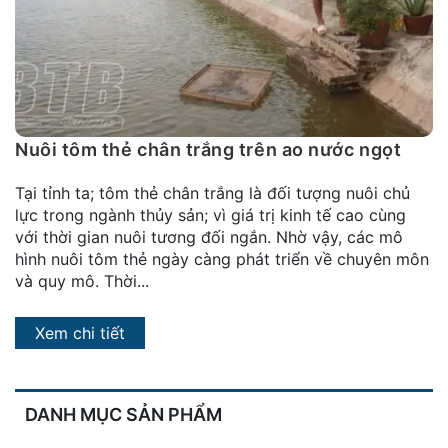
đặt
Quy
định
Blog
chia
Nuôi tôm thẻ chân trắng trên ao nước ngọt
sẻ
Tại tỉnh ta; tôm thẻ chân trắng là đối tượng nuôi chủ
Liên
lực trong ngành thủy sản; vì giá trị kinh tế cao cùng
hệ
với thời gian nuôi tương đối ngắn. Nhờ vậy, các mô
hình nuôi tôm thẻ ngày càng phát triển về chuyên môn
và quy mô. Thời...
Xem chi tiết
DANH MỤC SẢN PHẨM