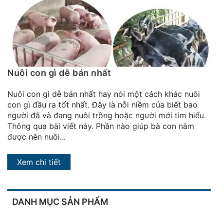
đặt
Quy
định
Blog
chia
Nuôi con gì dễ bán nhất
sẻ
Nuôi con gì dễ bán nhất hay nói một cách khác nuôi
Liên
con gì đầu ra tốt nhất. Đây là nỗi niềm của biết bao
hệ
người đã và đang nuôi trồng hoặc người mới tìm hiểu.
Thông qua bài viết này. Phần nào giúp bà con nắm
được nên nuôi...
Xem chi tiết
DANH MỤC SẢN PHẨM