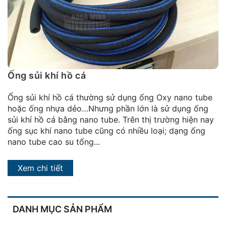
đặt
Quy
định
Blog
chia
Ống sủi khí hồ cá
sẻ
Ống sủi khí hồ cá thường sử dụng ống Oxy nano tube
Liên
hoặc ống nhựa dẻo…Nhưng phần lớn là sử dụng ống
hệ
sủi khí hồ cá bằng nano tube. Trên thị trường hiện nay
ống sục khí nano tube cũng có nhiều loại; dạng ống
nano tube cao su tổng...
Xem chi tiết
DANH MỤC SẢN PHẨM