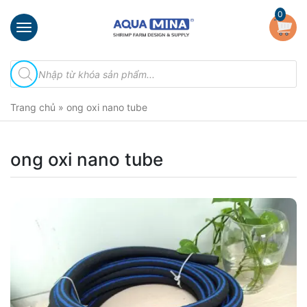
×
0
Trang
Tìm
chủ
kiếm
sản
Giới
phẩm
Trang chủ
»
ong oxi nano tube
thiệu
Sản
phẩm
ong oxi nano tube
Đầu
Phun
Vi
Bọt
Khí
Ventek
Hướng
dẫn
lắp