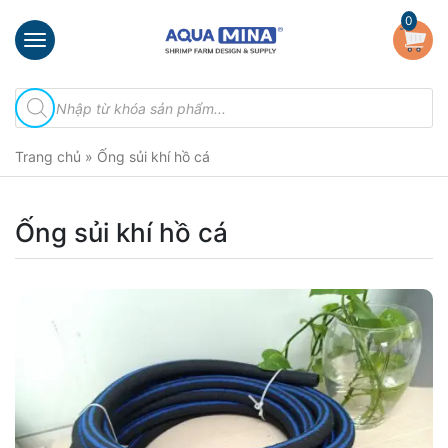
×
0
Trang
Tìm
chủ
kiếm
sản
Giới
phẩm
Trang chủ
»
Ống sủi khí hồ cá
thiệu
Sản
phẩm
Ống sủi khí hồ cá
Đầu
Phun
Vi
Bọt
Khí
Ventek
Hướng
dẫn
lắp