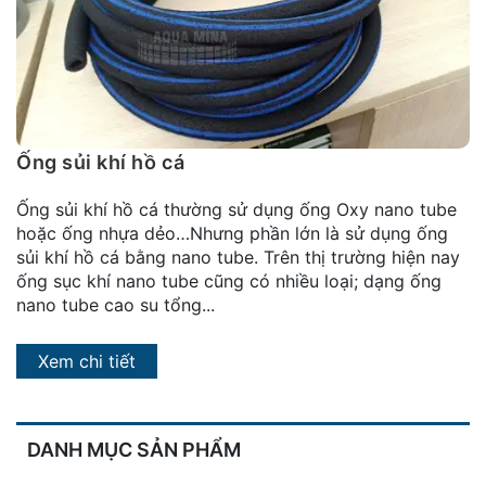
đặt
Quy
định
Blog
chia
Ống sủi khí hồ cá
sẻ
Ống sủi khí hồ cá thường sử dụng ống Oxy nano tube
Liên
hoặc ống nhựa dẻo…Nhưng phần lớn là sử dụng ống
hệ
sủi khí hồ cá bằng nano tube. Trên thị trường hiện nay
ống sục khí nano tube cũng có nhiều loại; dạng ống
nano tube cao su tổng...
Xem chi tiết
DANH MỤC SẢN PHẨM