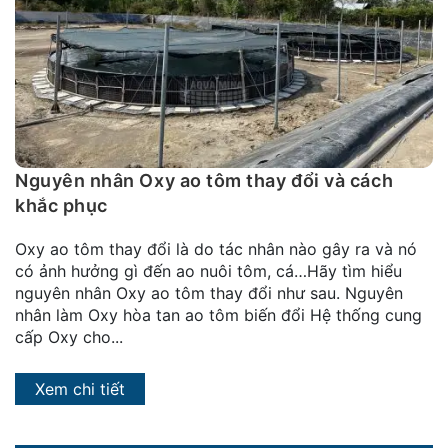
đặt
Quy
định
Blog
chia
sẻ
Nguyên nhân Oxy ao tôm thay đổi và cách
Liên
khắc phục
hệ
Oxy ao tôm thay đổi là do tác nhân nào gây ra và nó
có ảnh hưởng gì đến ao nuôi tôm, cá…Hãy tìm hiểu
nguyên nhân Oxy ao tôm thay đổi như sau. Nguyên
nhân làm Oxy hòa tan ao tôm biến đổi Hệ thống cung
cấp Oxy cho...
Xem chi tiết