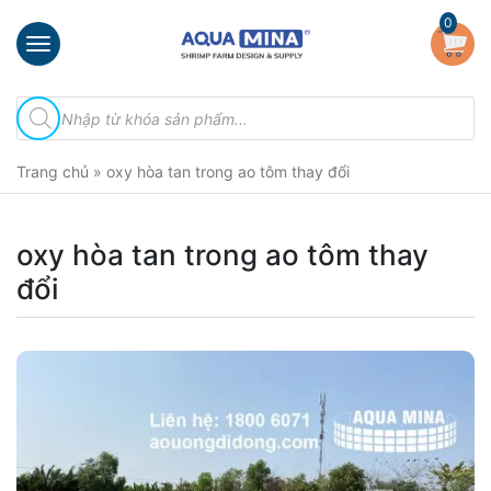
×
0
Trang
Tìm
chủ
kiếm
sản
Giới
phẩm
Trang chủ
»
oxy hòa tan trong ao tôm thay đổi
thiệu
Sản
phẩm
oxy hòa tan trong ao tôm thay
đổi
Đầu
Phun
Vi
Bọt
Khí
Ventek
Hướng
dẫn
lắp