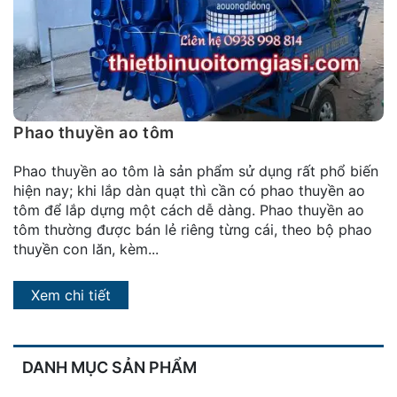
đặt
Quy
định
Blog
chia
Phao thuyền ao tôm
sẻ
Phao thuyền ao tôm là sản phẩm sử dụng rất phổ biến
Liên
hiện nay; khi lắp dàn quạt thì cần có phao thuyền ao
hệ
tôm để lắp dựng một cách dễ dàng. Phao thuyền ao
tôm thường được bán lẻ riêng từng cái, theo bộ phao
thuyền con lăn, kèm...
Xem chi tiết
DANH MỤC SẢN PHẨM