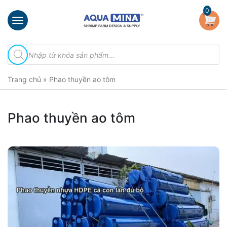
×
0
Trang
Tìm
chủ
kiếm
sản
Giới
phẩm
Trang chủ
»
Phao thuyền ao tôm
thiệu
Sản
phẩm
Phao thuyền ao tôm
Đầu
Phun
Vi
Bọt
Khí
Ventek
Hướng
dẫn
lắp