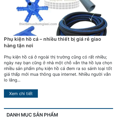
đặt
Quy
định
Blog
chia
Phụ kiện hồ cá – nhiều thiết bị giá rẻ giao
sẻ
hàng tận nơi
Liên
Phụ kiện hồ cá ở ngoài thị trường cũng có rất nhiều;
hệ
ngày nay bạn cũng ở nhà một chỗ vẫn tha hồ lựa chọn
nhiều sản phẩm phụ kiện hồ cá đem ra so sánh loại tốt
giá thấp mới mua thông qua internet. Nhiều người vẫn
lo lắng...
Xem chi tiết
DANH MỤC SẢN PHẨM