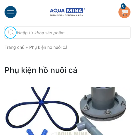
×
0
Trang
Tìm
chủ
kiếm
sản
Giới
phẩm
Trang chủ
»
Phụ kiện hồ nuôi cá
thiệu
Sản
phẩm
Phụ kiện hồ nuôi cá
Đầu
Phun
Vi
Bọt
Khí
Ventek
Hướng
dẫn
lắp