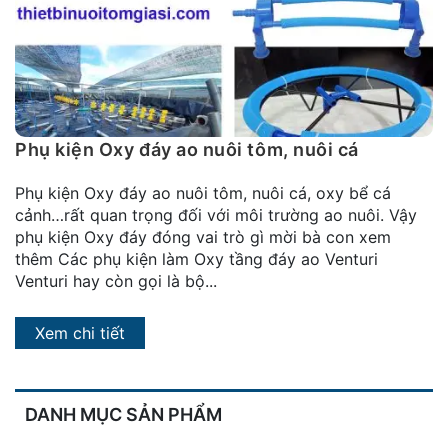
đặt
Quy
định
Blog
chia
Phụ kiện Oxy đáy ao nuôi tôm, nuôi cá
sẻ
Phụ kiện Oxy đáy ao nuôi tôm, nuôi cá, oxy bể cá
Liên
cảnh…rất quan trọng đối với môi trường ao nuôi. Vậy
hệ
phụ kiện Oxy đáy đóng vai trò gì mời bà con xem
thêm Các phụ kiện làm Oxy tầng đáy ao Venturi
Venturi hay còn gọi là bộ...
Xem chi tiết
DANH MỤC SẢN PHẨM