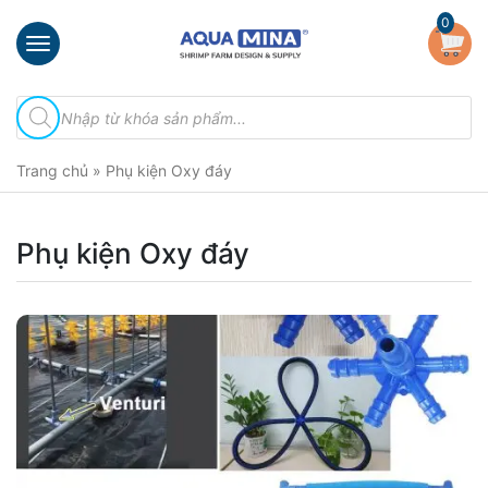
×
0
Trang
Tìm
chủ
kiếm
sản
Giới
phẩm
Trang chủ
»
Phụ kiện Oxy đáy
thiệu
Sản
phẩm
Phụ kiện Oxy đáy
Đầu
Phun
Vi
Bọt
Khí
Ventek
Hướng
dẫn
lắp