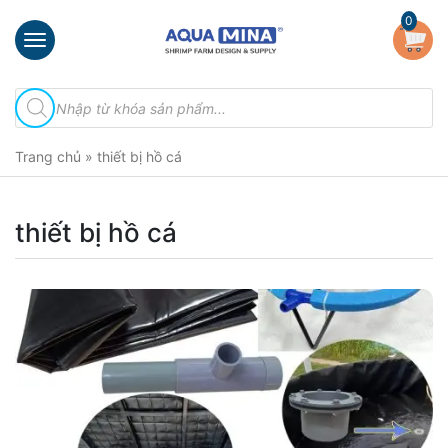
×
0
Trang
Tìm
chủ
kiếm
sản
Giới
phẩm
Trang chủ
»
thiết bị hồ cá
thiệu
Sản
phẩm
thiết bị hồ cá
Đầu
Phun
Vi
Bọt
Khí
Ventek
Hướng
dẫn
lắp