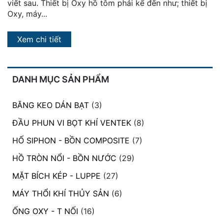
viết sau. Thiết bị Oxy hồ tôm phải kể đến như; thiết bị
Oxy, máy...
Xem chi tiết
DANH MỤC SẢN PHẨM
BĂNG KEO DÁN BẠT
(3)
ĐẦU PHUN VI BỌT KHÍ VENTEK
(8)
HỐ SIPHON - BỒN COMPOSITE
(7)
HỒ TRÒN NỔI - BỒN NƯỚC
(29)
MẶT BÍCH KÉP - LUPPE
(27)
MÁY THỔI KHÍ THỦY SẢN
(6)
ỐNG OXY - T NỐI
(16)