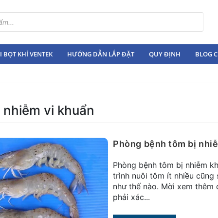
 BỌT KHÍ VENTEK
HƯỚNG DẪN LẮP ĐẶT
QUY ĐỊNH
BLOG C
 nhiễm vi khuẩn
Phòng bệnh tôm bị nhi
Phòng bệnh tôm bị nhiễm kh
trình nuôi tôm ít nhiều cũn
như thế nào. Mời xem thêm 
phải xác...