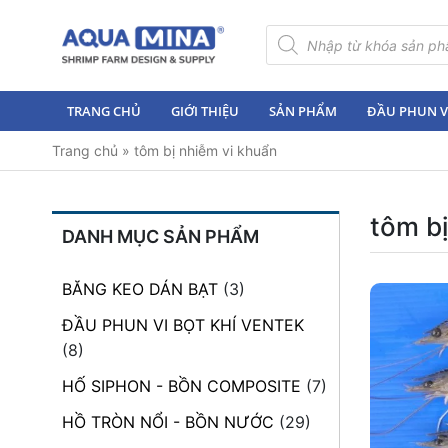
×
Tìm
kiếm
sản
Trang
phẩm
chủ
TRANG CHỦ
GIỚI THIỆU
SẢN PHẨM
ĐẦU PHUN VI
Giới
Trang chủ
»
tôm bị nhiễm vi khuẩn
thiệu
Sản
phẩm
tôm bị
DANH MỤC SẢN PHẨM
Đầu
Phun
BĂNG KEO DÁN BẠT
(3)
Vi
Bọt
ĐẦU PHUN VI BỌT KHÍ VENTEK
Khí
(8)
Ventek
HỐ SIPHON - BỒN COMPOSITE
(7)
Hướng
HỒ TRÒN NỔI - BỒN NƯỚC
(29)
dẫn
lắp