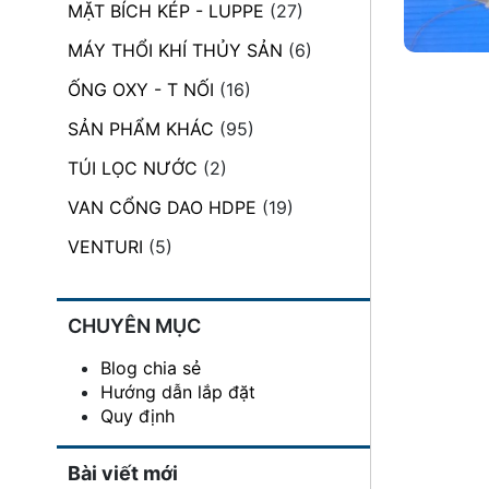
MẶT BÍCH KÉP - LUPPE
(27)
đặt
MÁY THỔI KHÍ THỦY SẢN
(6)
Quy
định
ỐNG OXY - T NỐI
(16)
SẢN PHẨM KHÁC
(95)
Blog
chia
TÚI LỌC NƯỚC
(2)
sẻ
VAN CỔNG DAO HDPE
(19)
Liên
hệ
VENTURI
(5)
CHUYÊN MỤC
Blog chia sẻ
Hướng dẫn lắp đặt
Quy định
Bài viết mới