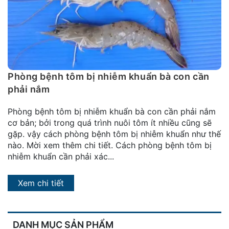
đặt
Quy
định
Blog
chia
Phòng bệnh tôm bị nhiễm khuẩn bà con cần
sẻ
phải nắm
Liên
Phòng bệnh tôm bị nhiễm khuẩn bà con cần phải nắm
hệ
cơ bản; bởi trong quá trình nuôi tôm ít nhiều cũng sẽ
gặp. vậy cách phòng bệnh tôm bị nhiễm khuẩn như thế
nào. Mời xem thêm chi tiết. Cách phòng bệnh tôm bị
nhiễm khuẩn cần phải xác...
Xem chi tiết
DANH MỤC SẢN PHẨM