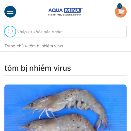
×
0
Trang
Tìm
chủ
kiếm
sản
Giới
phẩm
Trang chủ
»
tôm bị nhiễm virus
thiệu
Sản
phẩm
tôm bị nhiễm virus
Đầu
Phun
Vi
Bọt
Khí
Ventek
Hướng
dẫn
lắp