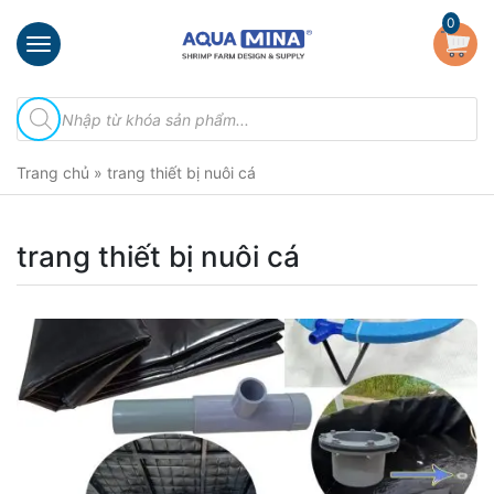
×
0
Trang
Tìm
chủ
kiếm
sản
Giới
phẩm
Trang chủ
»
trang thiết bị nuôi cá
thiệu
Sản
phẩm
trang thiết bị nuôi cá
Đầu
Phun
Vi
Bọt
Khí
Ventek
Hướng
dẫn
lắp