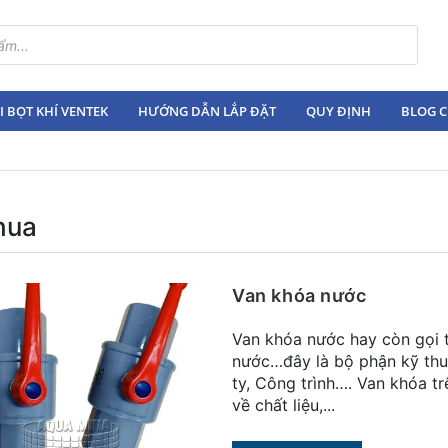
 BỌT KHÍ VENTEK
HƯỚNG DẪN LẮP ĐẶT
QUY ĐỊNH
BLOG C
hua
Van khóa nước
Van khóa nước hay còn gọi 
nước…đây là bộ phận kỹ thu
ty, Công trình…. Van khóa tr
về chất liệu,...