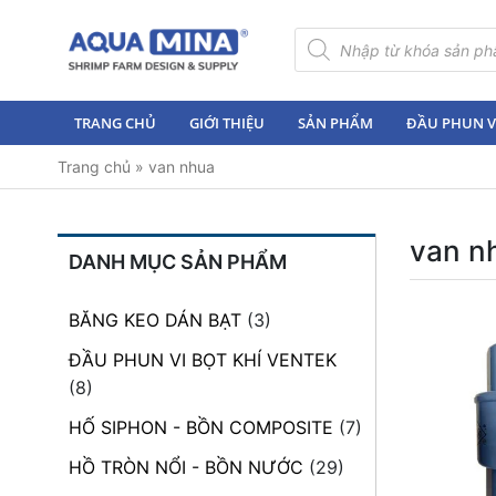
×
Tìm
kiếm
sản
Trang
phẩm
chủ
TRANG CHỦ
GIỚI THIỆU
SẢN PHẨM
ĐẦU PHUN VI
Giới
Trang chủ
»
van nhua
thiệu
Sản
phẩm
van n
DANH MỤC SẢN PHẨM
Đầu
Phun
BĂNG KEO DÁN BẠT
(3)
Vi
Bọt
ĐẦU PHUN VI BỌT KHÍ VENTEK
Khí
(8)
Ventek
HỐ SIPHON - BỒN COMPOSITE
(7)
Hướng
HỒ TRÒN NỔI - BỒN NƯỚC
(29)
dẫn
lắp