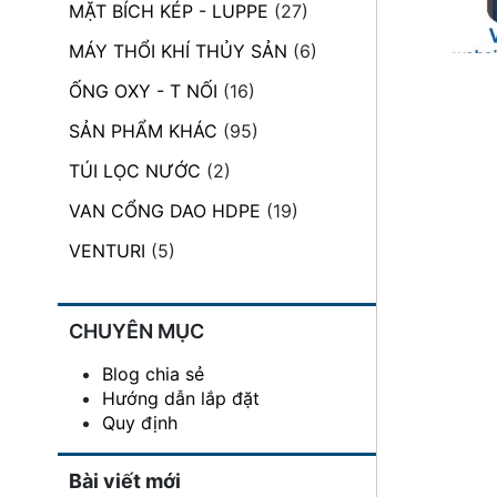
MẶT BÍCH KÉP - LUPPE
(27)
đặt
MÁY THỔI KHÍ THỦY SẢN
(6)
Quy
định
ỐNG OXY - T NỐI
(16)
SẢN PHẨM KHÁC
(95)
Blog
chia
TÚI LỌC NƯỚC
(2)
sẻ
VAN CỔNG DAO HDPE
(19)
Liên
hệ
VENTURI
(5)
CHUYÊN MỤC
Blog chia sẻ
Hướng dẫn lắp đặt
Quy định
Bài viết mới