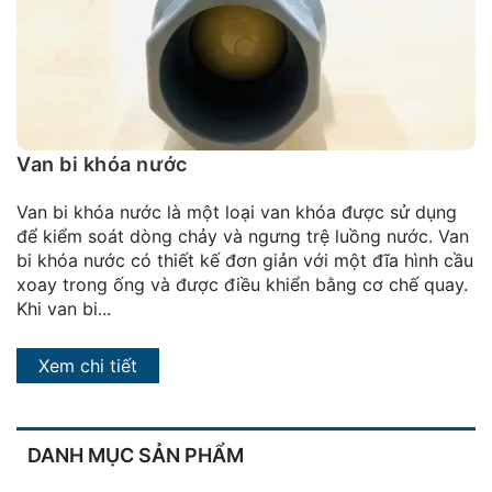
đặt
Quy
định
Blog
chia
Van bi khóa nước
sẻ
Van bi khóa nước là một loại van khóa được sử dụng
Liên
để kiểm soát dòng chảy và ngưng trệ luồng nước. Van
hệ
bi khóa nước có thiết kế đơn giản với một đĩa hình cầu
xoay trong ống và được điều khiển bằng cơ chế quay.
Khi van bi...
Xem chi tiết
DANH MỤC SẢN PHẨM