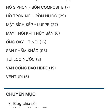
đặt
HỐ SIPHON - BỒN COMPOSITE
(7)
Quy
HỒ TRÒN NỔI - BỒN NƯỚC
(29)
định
MẶT BÍCH KÉP - LUPPE
(27)
Blog
MÁY THỔI KHÍ THỦY SẢN
(6)
chia
sẻ
ỐNG OXY - T NỐI
(16)
Liên
SẢN PHẨM KHÁC
(95)
hệ
TÚI LỌC NƯỚC
(2)
VAN CỔNG DAO HDPE
(19)
VENTURI
(5)
CHUYÊN MỤC
Blog chia sẻ