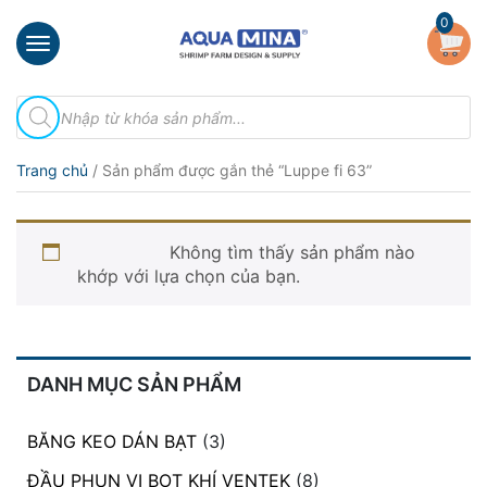
×
0
Trang
Tìm
chủ
kiếm
sản
Giới
phẩm
Trang chủ
/ Sản phẩm được gắn thẻ “Luppe fi 63”
thiệu
Sản
Luppe fi 63
phẩm
Không tìm thấy sản phẩm nào
khớp với lựa chọn của bạn.
Đầu
Phun
Vi
Bọt
Khí
DANH MỤC SẢN PHẨM
Ventek
Hướng
BĂNG KEO DÁN BẠT
(3)
dẫn
ĐẦU PHUN VI BỌT KHÍ VENTEK
(8)
lắp