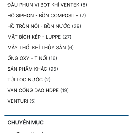
ĐẦU PHUN VI BỌT KHÍ VENTEK
(8)
đặt
HỐ SIPHON - BỒN COMPOSITE
(7)
Quy
định
HỒ TRÒN NỔI - BỒN NƯỚC
(29)
Blog
MẶT BÍCH KÉP - LUPPE
(27)
chia
MÁY THỔI KHÍ THỦY SẢN
(6)
sẻ
ỐNG OXY - T NỐI
(16)
Liên
hệ
SẢN PHẨM KHÁC
(95)
TÚI LỌC NƯỚC
(2)
VAN CỔNG DAO HDPE
(19)
VENTURI
(5)
CHUYÊN MỤC