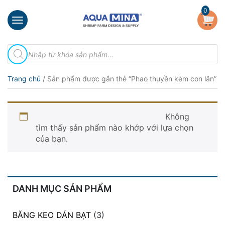
×
0
Trang
Tìm
chủ
kiếm
sản
Giới
phẩm
Trang chủ
/ Sản phẩm được gắn thẻ “Phao thuyền kèm con lăn”
thiệu
Sản
Phao thuyền kèm con lăn
phẩm
Không
tìm thấy sản phẩm nào khớp với lựa chọn
Đầu
của bạn.
Phun
Vi
Bọt
Khí
Ventek
DANH MỤC SẢN PHẨM
Hướng
dẫn
BĂNG KEO DÁN BẠT
(3)
lắp