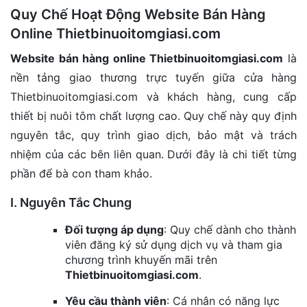
Quy Chế Hoạt Động Website Bán Hàng
đặt
Online Thietbinuoitomgiasi.com
Quy
định
Website bán hàng online Thietbinuoitomgiasi.com
là
nền tảng giao thương trực tuyến giữa cửa hàng
Blog
Thietbinuoitomgiasi.com và khách hàng, cung cấp
chia
sẻ
thiết bị nuôi tôm chất lượng cao. Quy chế này quy định
nguyên tắc, quy trình giao dịch, bảo mật và trách
Liên
nhiệm của các bên liên quan. Dưới đây là chi tiết từng
hệ
phần để bà con tham khảo.
I. Nguyên Tắc Chung
Đối tượng áp dụng
: Quy chế dành cho thành
viên đăng ký sử dụng dịch vụ và tham gia
chương trình khuyến mãi trên
Thietbinuoitomgiasi.com
.
Yêu cầu thành viên
: Cá nhân có năng lực