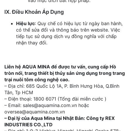
vào mục đích bất hợp pháp.
IX. Điều Khoản Áp Dụng
Hiệu lực
: Quy chế có hiệu lực từ ngày ban hành,
có thể sửa đổi và thông báo trên website. Việc
tiếp tục sử dụng dịch vụ đồng nghĩa với chấp
nhận thay đổi.
Liên hệ AQUA MINA để được tư vấn, cung cấp Hồ
tròn nổi, trang thiết bị thủy sản ứng dụng trong trang
trại nuôi tôm công nghệ cao.
– Địa chỉ: 685 Quốc Lộ 1A, P. Bình Hưng Hòa, Q.Bình
Tân, Tp HCM
– Điện thoại: 1800 6071 (Tổng đài miễn cước )
– Email: sales@aquamina.com.vn hoặc
oversea@aquamina.com.vn
– Đại lý của Aqua Mina tại Nhật Bản: Công ty REX
INDUSTRIES CO.,LTD
– Địa chỉ: 1-9-3 Hishiya-Higashi, Higashi-Osaka 578-