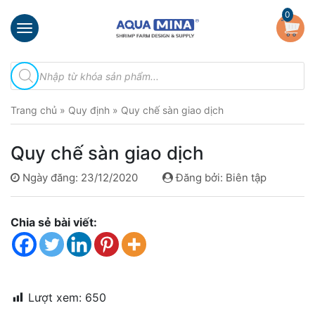
×
0
Trang
Tìm
chủ
kiếm
sản
Giới
phẩm
Trang chủ
»
Quy định
»
Quy chế sàn giao dịch
thiệu
Sản
Quy chế sàn giao dịch
phẩm
Ngày đăng: 23/12/2020
Đăng bởi: Biên tập
Đầu
Phun
Vi
Chia sẻ bài viết:
Bọt
Khí
Ventek
Hướng
Lượt xem:
650
dẫn
lắp