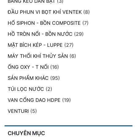
BĂNG KEO DÁN BẠT
(3)
ĐẦU PHUN VI BỌT KHÍ VENTEK
(8)
HỐ SIPHON - BỒN COMPOSITE
(7)
HỒ TRÒN NỔI - BỒN NƯỚC
(29)
MẶT BÍCH KÉP - LUPPE
(27)
MÁY THỔI KHÍ THỦY SẢN
(6)
ỐNG OXY - T NỐI
(16)
SẢN PHẨM KHÁC
(95)
TÚI LỌC NƯỚC
(2)
VAN CỔNG DAO HDPE
(19)
VENTURI
(5)
CHUYÊN MỤC