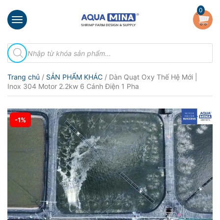
×
0
Trang
Tìm
chủ
kiếm
sản
Giới
phẩm
Trang chủ
/
SẢN PHẨM KHÁC
/ Dàn Quạt Oxy Thế Hệ Mới |
thiệu
Inox 304 Motor 2.2kw 6 Cánh Điện 1 Pha
Sản
phẩm
-1%
Đầu
Phun
Vi
Bọt
Khí
Ventek
Hướng
dẫn
lắp