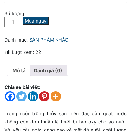
Số lượng
Dàn
Mua ngay
Quạt
Oxy
Thế
Danh mục:
SẢN PHẨM KHÁC
Hệ
Mới
Lượt xem:
22
|
Inox
Mô tả
Đánh giá (0)
304
Motor
2.2kw
Chia sẻ bài viết:
6
Cánh
Điện
1
Trong nuôi trồng thủy sản hiện đại, dàn quạt nước
Pha
không còn đơn thuần là thiết bị tạo oxy cho ao nuôi.
số
lượng
Với yêu cầu ngày càng cao về mật độ nuôi, chất lượng