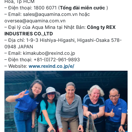
Hòa, Tp HCM
– Điện thoại: 1800 6071 (
Tổng đài miễn cước
)
– Email: sales@aquamina.com.vn hoặc
oversea@aquamina.com.vn
– Đại lý của Aqua Mina tại Nhật Bản:
Công ty REX
INDUSTRIES CO.,LTD
– Địa chỉ: 1-9-3 Hishiya-Higashi, Higashi-Osaka 578-
0948 JAPAN
– Email: kimakubo@rexind.co.jp
– Điện thoại: +81-(0)72-961-9893
– Website:
www.rexind.co.jp/e/