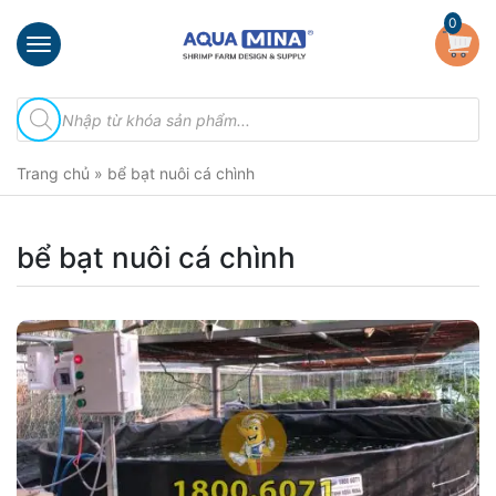
×
0
Trang
Tìm
chủ
kiếm
sản
Giới
phẩm
Trang chủ
»
bể bạt nuôi cá chình
thiệu
Sản
phẩm
bể bạt nuôi cá chình
Đầu
Phun
Vi
Bọt
Khí
Ventek
Hướng
dẫn
lắp