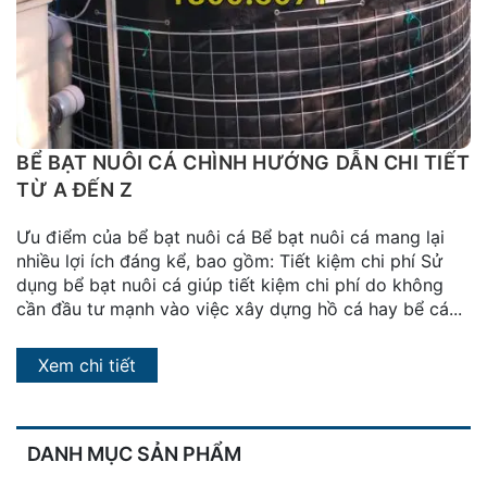
đặt
Quy
định
Blog
chia
BỂ BẠT NUÔI CÁ CHÌNH HƯỚNG DẪN CHI TIẾT
sẻ
TỪ A ĐẾN Z
Liên
Ưu điểm của bể bạt nuôi cá Bể bạt nuôi cá mang lại
hệ
nhiều lợi ích đáng kể, bao gồm: Tiết kiệm chi phí Sử
dụng bể bạt nuôi cá giúp tiết kiệm chi phí do không
cần đầu tư mạnh vào việc xây dựng hồ cá hay bể cá...
Xem chi tiết
DANH MỤC SẢN PHẨM