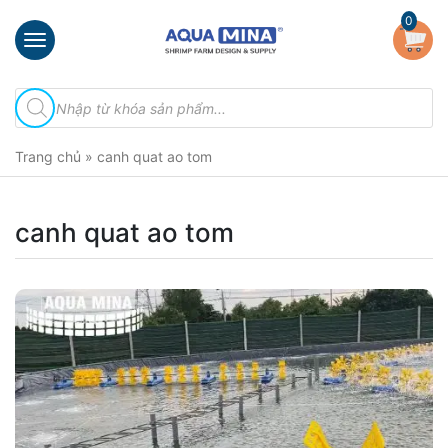
×
0
Trang
Tìm
chủ
kiếm
sản
Giới
phẩm
Trang chủ
»
canh quat ao tom
thiệu
Sản
phẩm
canh quat ao tom
Đầu
Phun
Vi
Bọt
Khí
Ventek
Hướng
dẫn
lắp