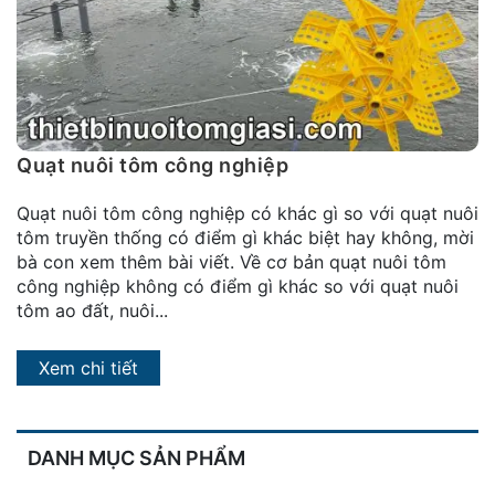
đặt
Quy
định
Blog
chia
Quạt nuôi tôm công nghiệp
sẻ
Quạt nuôi tôm công nghiệp có khác gì so với quạt nuôi
Liên
tôm truyền thống có điểm gì khác biệt hay không, mời
hệ
bà con xem thêm bài viết. Về cơ bản quạt nuôi tôm
công nghiệp không có điểm gì khác so với quạt nuôi
tôm ao đất, nuôi...
Xem chi tiết
DANH MỤC SẢN PHẨM