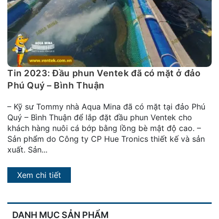
đặt
Quy
định
Blog
chia
Tin 2023: Đầu phun Ventek đã có mặt ở đảo
sẻ
Phú Quý – Bình Thuận
Liên
– Kỹ sư Tommy nhà Aqua Mina đã có mặt tại đảo Phú
hệ
Quý – Bình Thuận để lắp đặt đầu phun Ventek cho
khách hàng nuôi cá bớp bằng lồng bè mật độ cao. –
Sản phẩm do Công ty CP Hue Tronics thiết kế và sản
xuất. Sản...
Xem chi tiết
DANH MỤC SẢN PHẨM